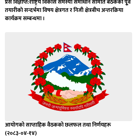
प्रेस विज्ञप्ति:राष्ट्रिय विकास समस्या समाधान समिति बैठककाे पूृव
तयारीकाे सन्दर्भमा विषय क्षेत्रगत र निजी क्षेत्रबीच अन्तरक्रिया
कार्यक्रम सम्बन्धमा ।
आयोगको साप्ताहिक वैठकको छलफल तथा निर्णयहरू
(२०८३-०४-१४)