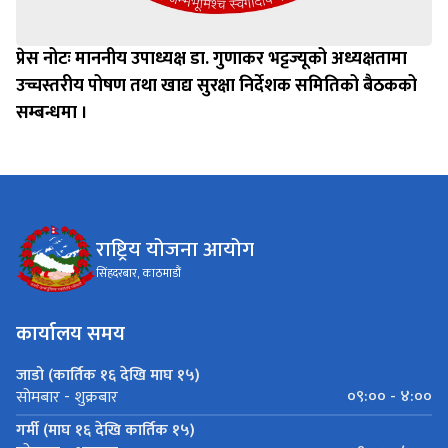
प्रेस नोटः माननीय उपाध्यक्ष डा. गुणाकर भट्टज्यूको अध्यक्षतामा
उच्चस्तरीय पोषण तथा खाद्य सुरक्षा निर्देशक समितिको बैठकको
सम्बन्धमा ।
राष्ट्रिय योजना आयोग
सिंहदरबार, काठमाडौं
कार्यालय समय
जाडो (कार्तिक १६ देखि माघ १५)
०९:०० - ४:००
सोमबार - शुक्रबार
गर्मी (माघ १६ देखि कार्तिक १५)