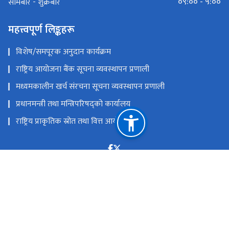
०९:०० - ५:००
सोमबार - शुक्रबार
महत्त्वपूर्ण लिङ्कहरू
विशेष/समपूरक अनुदान कार्यक्रम
राष्ट्रिय आयोजना बैंक सूचना व्यवस्थापन प्रणाली
मध्यमकालीन खर्च संरचना सूचना व्यवस्थापन प्रणाली
प्रधानमन्त्री तथा मन्त्रिपरिषद्को कार्यालय
राष्ट्रिय प्राकृतिक स्रोत तथा वित्त आयोग
सिंहदरबार, काठमाडौं
npc@npc.gov.np
‌९७७ - १- ४२११०३२(प्रशासन शाखा), ४२१११३२(सचिवज्यूको
सचिवालय), ४२१११३९(आयोजना बैङ्क शाखा)