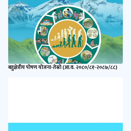
बहुक्षेत्रीय पोषण योजना-तेस्रो (आ.व. २०८०/८१-२०८७/८८)