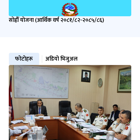
सोह्रौँ योजना (आर्थिक वर्ष २०८१/८२-२०८५/८६)
फोटोहरू
अडियो भिजुअल