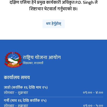
दक्षिण एसिया हेर्ने प्रमुख कार्यकारी अधिकृत P.D. Singh ले
शिष्टाचार भेटवार्ता गर्नुभएको छ।
थप हेर्नुहोस्
राष्ट्रिय योजना आयोग
सिंहदरबार, काठमाडौं
कार्यालय समय
जाडो (कार्तिक १६ देखि माघ १५)
०९:०० - ४:००
सोमबार - शुक्रबार
गर्मी (माघ १६ देखि कार्तिक १५)
०९:०० - ५:००
सोमबार - शुक्रबार