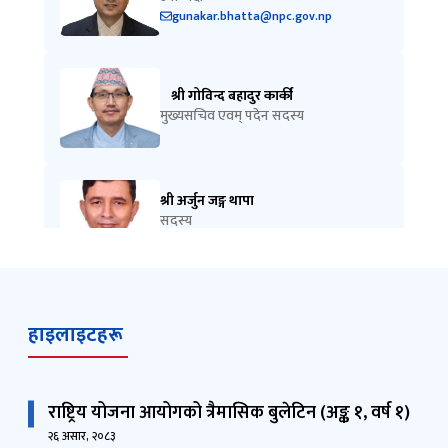
gunakar.bhatta@npc.gov.np
श्री गोविन्द बहादुर कार्की
मुख्यसचिव एवम् पदेन सदस्य
श्री अर्जुन जङ्ग थापा
सदस्य
arjun.thapa@npc.gov.np
प्रा.डा. सञ्जय आचार्य
हाइलाइटहरू
सदस्य
sanjaya.acharya@npc.gov.np
राष्ट्रिय योजना आयोगको त्रैमासिक बुलेटिन (अङ्क १, वर्ष १)
डा. देवेन्द्र गौचन
२६ असार, २०८३
सदस्य