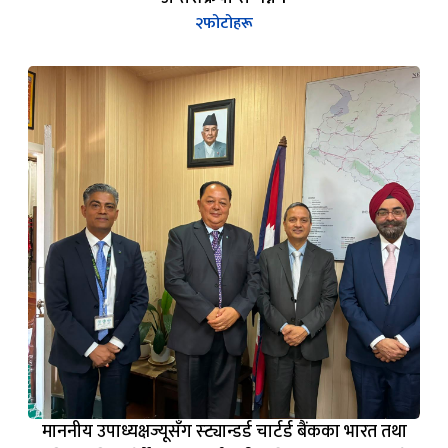
२
फोटोहरू
माननीय उपाध्यक्षज्यूसँग स्ट्यान्डर्ड चार्टर्ड बैंकका भारत तथा