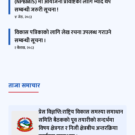
(NPBMIS) मा आयोजना प्रविष्टिका लागि म्याद थप
अर्थ सचिव एवम् पदेन सदस्य
सम्बन्धी जरुरी सूचना !
४ जेठ, २०८३
श्री रविलाल पन्थ
सदस्य सचिव
विकास पत्रिकाको लागि लेख रचना उपलब्ध गराउने
+977014211132
सम्बन्धी सूचना ।
rabilal.pantha@npc.gov.np
२ बैशाख, २०८३
श्री हरिशरण पुडासैनी
प्रवक्ता एवम् सहसचिव
hpudasaini@npc.gov.np
ताजा समाचार
श्री विष्णु प्र. सापकोटा
कार्यक्रम निर्देशक (सूचना एवम् गुनासो सुन्‍ने
अधिकारी)
4211133
प्रेस विज्ञप्ति:राष्ट्रिय विकास समस्या समाधान
bsapkota@npc.gov.np
समिति बैठककाे पूृव तयारीकाे सन्दर्भमा
विषय क्षेत्रगत र निजी क्षेत्रबीच अन्तरक्रिया