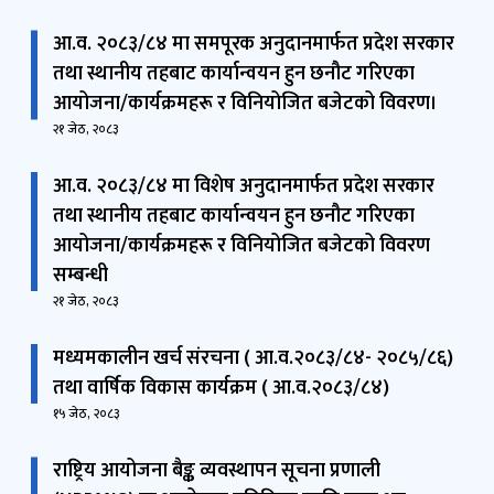
devendra.gauchan@npc.gov.np
आ.व. २०८३/८४ मा समपूरक अनुदानमार्फत प्रदेश सरकार
तथा स्थानीय तहबाट कार्यान्वयन हुन छनौट गरिएका
श्री रेशु अर्याल ढुङ्गाना
आयोजना/कार्यक्रमहरू र विनियोजित बजेटको विवरण।
सदस्य
२१ जेठ, २०८३
reshu.aryal@npc.gov.np
आ.व. २०८३/८४ मा विशेष अनुदानमार्फत प्रदेश सरकार
तथा स्थानीय तहबाट कार्यान्वयन हुन छनौट गरिएका
प्रा.डा. सुदन झा
आयोजना/कार्यक्रमहरू र विनियोजित बजेटको विवरण
सदस्य
sudan.jha@npc.gov.np
सम्बन्धी
२१ जेठ, २०८३
डा. पुकार मल्ल
मध्यमकालीन खर्च संरचना ( आ.व.२०८३/८४- २०८५/८६)
सदस्य
तथा वार्षिक विकास कार्यक्रम ( आ.व.२०८३/८४)
pukar.malla@npc.gov.np
१५ जेठ, २०८३
राष्ट्रिय आयोजना बैङ्क व्यवस्थापन सूचना प्रणाली
डा. घनश्याम उपाध्याय