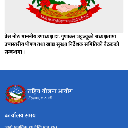
प्रेस नोटः माननीय उपाध्यक्ष डा. गुणाकर भट्टज्यूको अध्यक्षतामा
उच्चस्तरीय पोषण तथा खाद्य सुरक्षा निर्देशक समितिको बैठकको
सम्बन्धमा ।
राष्ट्रिय योजना आयोग
सिंहदरबार, काठमाडौं
कार्यालय समय
जाडो (कार्तिक १६ देखि माघ १५)