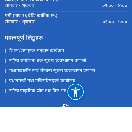
०९:०० - ४:००
सोमबार - शुक्रबार
गर्मी (माघ १६ देखि कार्तिक १५)
०९:०० - ५:००
सोमबार - शुक्रबार
महत्त्वपूर्ण लिङ्कहरू
विशेष/समपूरक अनुदान कार्यक्रम
राष्ट्रिय आयोजना बैंक सूचना व्यवस्थापन प्रणाली
मध्यमकालीन खर्च संरचना सूचना व्यवस्थापन प्रणाली
प्रधानमन्त्री तथा मन्त्रिपरिषद्को कार्यालय
राष्ट्रिय प्राकृतिक स्रोत तथा वित्त आयोग
सिंहदरबार, काठमाडौं
npc@npc.gov.np
‌९७७ - १- ४२११०३२(प्रशासन शाखा), ४२१११३२(सचिवज्यूको
सचिवालय), ४२१११३९(आयोजना बैङ्क शाखा)