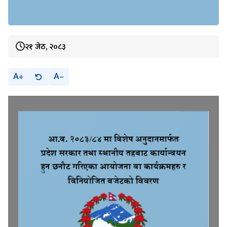
२१ जेठ, २०८३
A
A