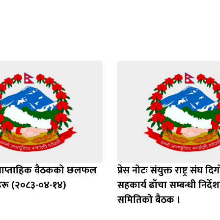
Loading WEBGL 3D ...
Loading PDF 100% ...
ाप्ताहिक वैठकको छलफल
प्रेस नोटः संयुक्त राष्ट्र संघ 
हरू (२०८३-०४-१४)
सहकार्य ढाँचा सम्बन्धी निर्द
समितिको बैठक ।