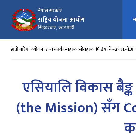
नेपाल सरकार
मुख्य न
राष्ट्रिय योजना आयोग
म
सिंहदरबार, काठमाडौं
हाम्रो बारेमा
योजना तथा कार्यक्रमहरू
स्रोतहरू
मिडिया केन्द्र
रा.यो.आ.
एसियालि विकास बैङ
(the Mission) सँग 
क