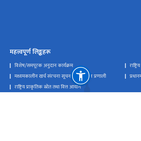
महत्त्वपूर्ण लिङ्कहरू
विशेष/समपूरक अनुदान कार्यक्रम
राष्ट्
मध्यमकालीन खर्च संरचना सूचना व्यवस्थापन प्रणाली
प्रधान
राष्ट्रिय प्राकृतिक स्रोत तथा वित्त आयोग
सिंहदरबार, काठमाडौं
npc@npc.gov.np
‌९७७ - १- ४२११०३२(प्रशासन