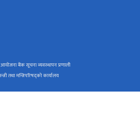
रिय आयोजना बैंक सूचना व्यवस्थापन प्रणाली
मन्त्री तथा मन्त्रिपरिषद्को कार्यालय
 शाखा), ४२१११३२(सचिवज्यूको सचिवालय), ४२१११३९(आयोजना बैङ्क शाखा)