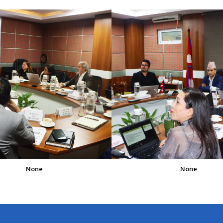
None
None