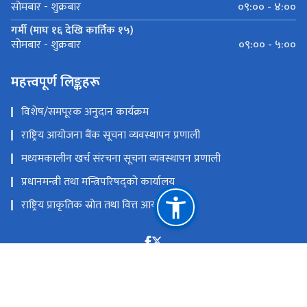
०९:०० - ४:००
सोमबार - शुक्रबार
गर्मी (माघ १६ देखि कार्तिक १५)
०९:०० - ५:००
सोमबार - शुक्रबार
महत्त्वपूर्ण लिङ्कहरू
विशेष/समपूरक अनुदान कार्यक्रम
राष्ट्रिय आयोजना बैंक सूचना व्यवस्थापन प्रणाली
मध्यमकालीन खर्च संरचना सूचना व्यवस्थापन प्रणाली
प्रधानमन्त्री तथा मन्त्रिपरिषद्को कार्यालय
राष्ट्रिय प्राकृतिक स्रोत तथा वित्त आयोग
सिंहदरबार, काठमाडौं
npc@npc.gov.np
‌९७७ - १- ४२११०३२(प्रशासन शाखा), ४२१११३२(सचिवज्यूको
सचिवालय), ४२१११३९(आयोजना बैङ्क शाखा)